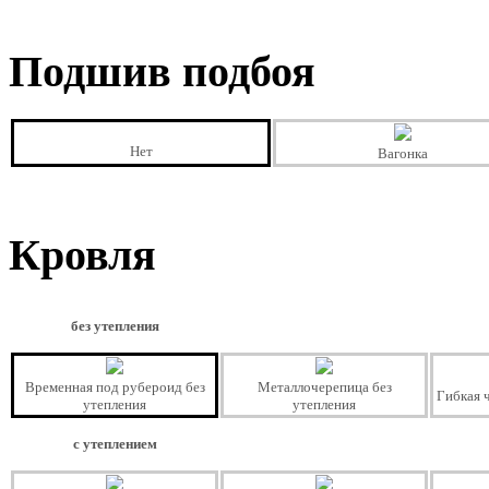
Подшив подбоя
Нет
Вагонка
Кровля
без утепления
Временная под рубероид без
Металлочерепица без
Гибкая 
утепления
утепления
с утеплением