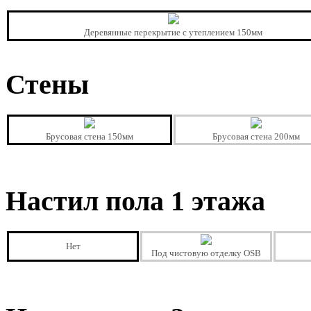
Деревянные перекрытие с утеплением 150мм
Стены
Брусовая стена 150мм
Брусовая стена 200мм
Настил пола 1 этажа
Нет
Под чистовую отделку OSB