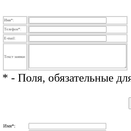
Имя
*
:
Телефон
*
:
E-mail:
Текст заявки:
*
- Поля, обязательные дл
Имя
*
: