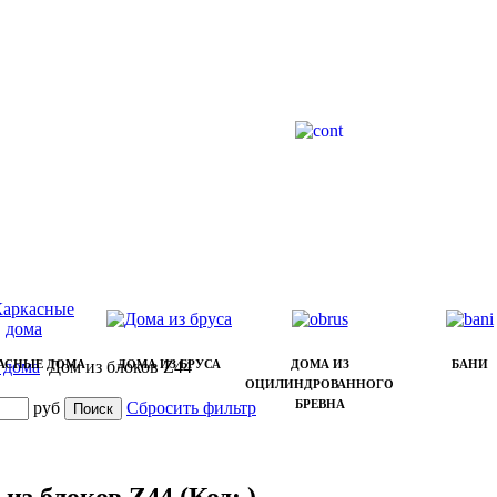
 дома
АСНЫЕ ДОМА
Дом из блоков Z44
ДОМА ИЗ БРУСА
ДОМА ИЗ
БАНИ
ОЦИЛИНДРОВАННОГО
БРЕВНА
руб
Сбросить фильтр
 из блоков Z44
(Код:
)