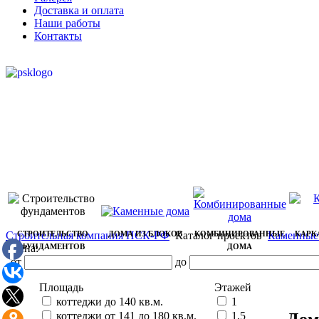
Доставка и оплата
Наши работы
Контакты
Строительная компания ПСК-РФ
СТРОИТЕЛЬСТВО
ДОМА ИЗ БЛОКОВ
Каталог проектов
КОМБИНИРОВАННЫЕ
Каменные
КАРК
Цена:
ФУНДАМЕНТОВ
ДОМА
от
до
Площадь
Этажей
коттеджи до 140 кв.м.
1
Дом
коттеджи от 141 до 180 кв.м.
1,5