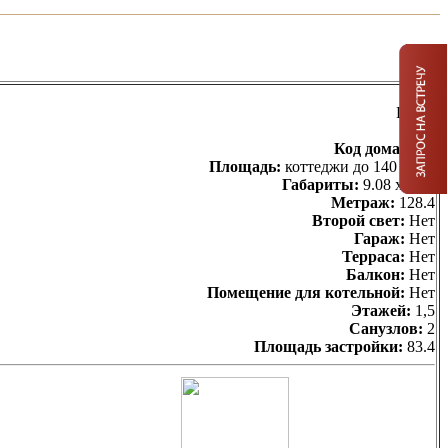
Цена:
Код дома:
Z44
Площадь:
коттеджи до 140 кв.м.
Габариты:
9.08 х 9.18
Метраж:
128.4
Второй свет:
Нет
Гараж:
Нет
Терраса:
Нет
Балкон:
Нет
Помещение для котельной:
Нет
Этажей:
1,5
Санузлов:
2
Площадь застройки:
83.4