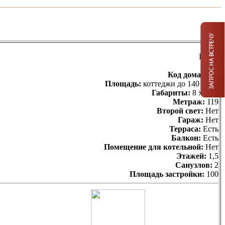
Цена:
Код дома:
Z45
Площадь:
коттеджи до 140 кв.м.
Габариты:
8 х 12.5
Метраж:
119
Второй свет:
Нет
Гараж:
Нет
Терраса:
Есть
Балкон:
Есть
Помещение для котельной:
Нет
Этажей:
1,5
Санузлов:
2
Площадь застройки:
100