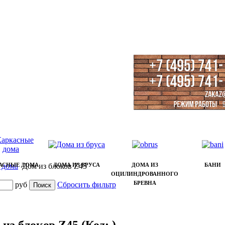
 дома
АСНЫЕ ДОМА
Дом из блоков Z45
ДОМА ИЗ БРУСА
ДОМА ИЗ
БАНИ
ОЦИЛИНДРОВАННОГО
БРЕВНА
руб
Сбросить фильтр
 из блоков Z45
(Код:
)