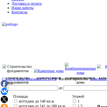
Доставка и оплата
Наши работы
Контакты
Строительная компания ПСК-РФ
СТРОИТЕЛЬСТВО
ДОМА ИЗ БЛОКОВ
Каталог проектов
КОМБИНИРОВАННЫЕ
Каменные
КАРК
Цена:
ФУНДАМЕНТОВ
ДОМА
от
до
Площадь
Этажей
коттеджи до 140 кв.м.
1
Дом
коттеджи от 141 до 180 кв.м.
1,5